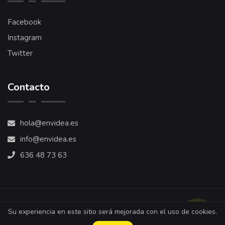
Facebook
Instagram
Twitter
Contacto
hola@envidea.es
info@envidea.es
636 48 73 63
Su experiencia en este sitio será mejorada con el uso de cookies.
© 2022. Envidea Multimedia. We love Audiovisuals 💛